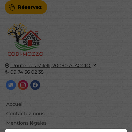
Réservez
Route des Milelli,
20090
AJACCIO
09 74 56 02 35
Accueil
Contactez-nous
Mentions légales