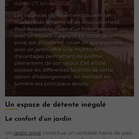
Admin / 7 Janvier 2026
Les vacances représentent souvent un
moment de détente et de ressourcement.
Pour beaucoup, l’idée d’un hébergement
avec un espace extérieur, tel qu’un jardin
privé, est attrayante. Louer un appartement
avec un jardin offre une multitude
d'avantages permettant de profiter
pleinement de son séjour. Cet article
explore les différentes facettes de cette
option d'hébergement, en mettant en
lumière ses principaux atouts.
Un espace de détente inégalé
Le confort d’un jardin
Un
jardin privé
constitue un véritable havre de paix.