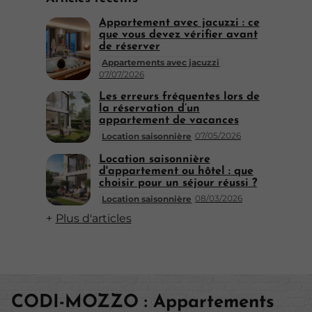
Appartement avec jacuzzi : ce
que vous devez vérifier avant
de réserver
Appartements avec jacuzzi
07/07/2026
Les erreurs fréquentes lors de
la réservation d’un
appartement de vacances
07/05/2026
Location saisonnière
Location saisonnière
d'appartement ou hôtel : que
choisir pour un séjour réussi ?
08/03/2026
Location saisonnière
Plus d'articles
CODI-MOZZO : Appartements