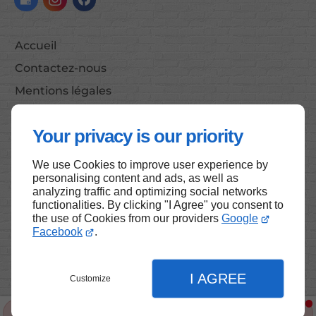
Accueil
Contactez-nous
Mentions légales
Plan du site
Your privacy is our priority
We use Cookies to improve user experience by
Haut de page
personalising content and ads, as well as
analyzing traffic and optimizing social networks
functionalities. By clicking "I Agree" you consent to
the use of Cookies from our providers
Google
Facebook
.
I AGREE
Customize