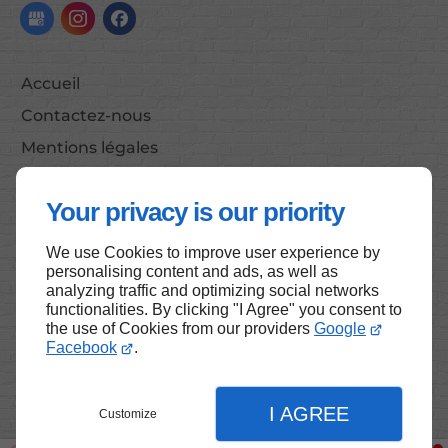
Accueil
Contactez-nous
Mentions légales
Plan du site
Your privacy is our priority
We use Cookies to improve user experience by
Haut de page
personalising content and ads, as well as
analyzing traffic and optimizing social networks
functionalities. By clicking "I Agree" you consent to
the use of Cookies from our providers
Google
Facebook
.
I AGREE
Customize